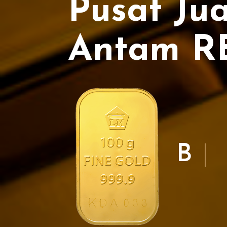
Pusat Ju
Antam R
Bers