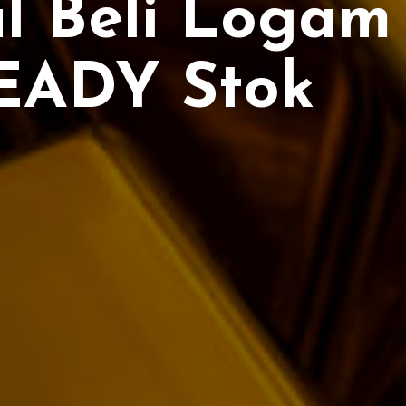
al Beli Logam
EADY Stok
ertifikat
|